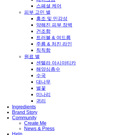
스페셜 케어
피부 고민 별
홍조 및 민감성
약해진 피부 장벽
건조함
트러블 & 여드름
주름 & 처진 라인
칙칙함
원료 별
센텔라 아시아티카
해양심층수
수국
대나무
별꽃
미나리
귀리
Ingredients
Brand Story
Community
Create Me
News & Press
Help