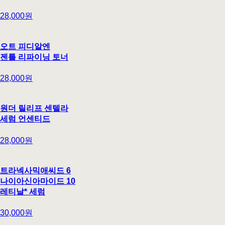
28,000원
오트 피디알엔
젠틀 리파이닝 토너
28,000원
원더 릴리프 센텔라
세럼 언센티드
28,000원
트라넥사믹애씨드 6
나이아신아마이드 10
레티날* 세럼
30,000원