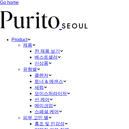
Go home
Product
제품
전 제품 보기
베스트셀러
신상품
유형별
클렌저
토너 & 에센스
세럼
모이스처라이저
선 케어
메이크업
스페셜 케어
피부 고민 별
홍조 및 민감성