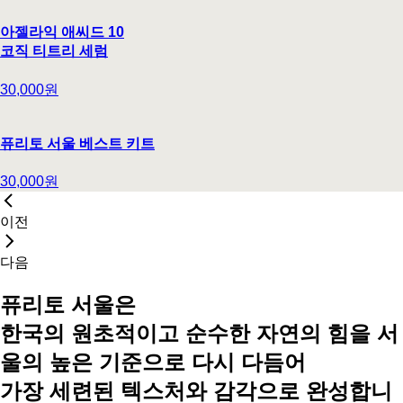
아젤라익 애씨드 10
코직 티트리 세럼
30,000원
퓨리토 서울 베스트 키트
30,000원
이전
다음
퓨리토 서울은
한국의 원초적이고 순수한 자연의 힘
을
서
울의 높은 기준으로 다시 다듬어
가장 세련된
텍스처
와
감각
으로 완성합니