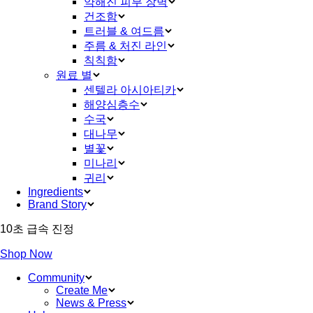
약해진 피부 장벽
건조함
트러블 & 여드름
주름 & 처진 라인
칙칙함
원료 별
센텔라 아시아티카
해양심층수
수국
대나무
별꽃
미나리
귀리
Ingredients
Brand Story
10초 급속 진정
Shop Now
Community
Create Me
News & Press