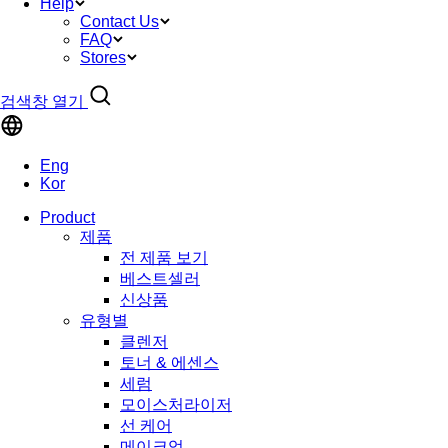
Help
Contact Us
FAQ
Stores
검색창 열기
Eng
Kor
Product
제품
전 제품 보기
베스트셀러
신상품
유형별
클렌저
토너 & 에센스
세럼
모이스처라이저
선 케어
메이크업