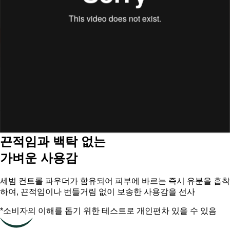
스웨트프루프효과, 액티비티프루프효과, 샌드프
루프효과, 해수프루프효과에 대한 인체적용시험
한국피부과학연구원ㅣ2024.07.22 ~ 2024.08.13 ㅣ 성인
31명 ㅣ 개인차있음
*액티비티프루프는 운동 후 자외선 차단제의 방어 수준을
측정한 임상 테스트를 기반으로 합니다.
끈적임과 백탁 없는
가벼운 사용감
세범 컨트롤 파우더가 함유되어 피부에 바르는 즉시 유분을 흡착
하여, 끈적임이나 번들거림 없이 보송한 사용감을 선사
*소비자의 이해를 돕기 위한 테스트로 개인편차 있을 수 있음