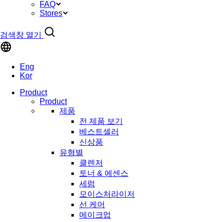
FAQ
Stores
검색창 열기
Eng
Kor
Product
Product
제품
전 제품 보기
베스트셀러
신상품
유형별
클렌저
토너 & 에센스
세럼
모이스처라이저
선 케어
메이크업