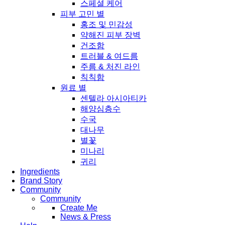
스페셜 케어
피부 고민 별
홍조 및 민감성
약해진 피부 장벽
건조함
트러블 & 여드름
주름 & 처진 라인
칙칙함
원료 별
센텔라 아시아티카
해양심층수
수국
대나무
별꽃
미나리
귀리
Ingredients
Brand Story
Community
Community
Create Me
News & Press