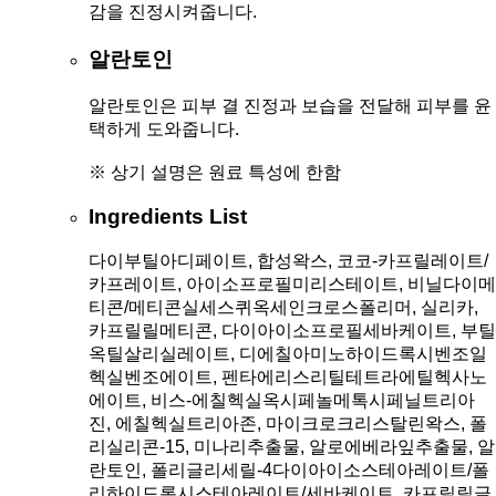
감을 진정시켜줍니다.
알란토인
알란토인은 피부 결 진정과 보습을 전달해 피부를 윤
택하게 도와줍니다.
※ 상기 설명은 원료 특성에 한함
Ingredients List
다이부틸아디페이트, 합성왁스, 코코-카프릴레이트/
카프레이트, 아이소프로필미리스테이트, 비닐다이메
티콘/메티콘실세스퀴옥세인크로스폴리머, 실리카,
카프릴릴메티콘, 다이아이소프로필세바케이트, 부틸
옥틸살리실레이트, 디에칠아미노하이드록시벤조일
헥실벤조에이트, 펜타에리스리틸테트라에틸헥사노
에이트, 비스-에칠헥실옥시페놀메톡시페닐트리아
진, 에칠헥실트리아존, 마이크로크리스탈린왁스, 폴
리실리콘-15, 미나리추출물, 알로에베라잎추출물, 알
란토인, 폴리글리세릴-4다이아이소스테아레이트/폴
리하이드록시스테아레이트/세바케이트, 카프릴릴글