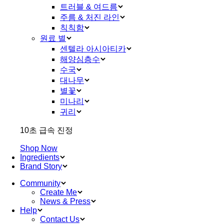
트러블 & 여드름
주름 & 처진 라인
칙칙함
원료 별
센텔라 아시아티카
해양심층수
수국
대나무
별꽃
미나리
귀리
10초 급속 진정
Shop Now
Ingredients
Brand Story
Community
Create Me
News & Press
Help
Contact Us