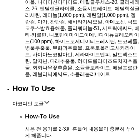
이올, 나이아신아마이드, 메틸글루세스-20, 글리세레
스-26, 펜틸렌글라이콜, 소듐시트레이트, 에틸헥실글
리세린, 레티놀(1,000 ppm), 레틴알(1,000 ppm), 젤
란검, 아가, 잔탄검, 해바라기씨오일, 아데노신, 락토
코쿠스발효용해물, 폴리쿼터늄-51, 시트릭애씨드, 베
타-카로틴, 니코틴아마이드아데닌다이뉴클레오타이
드(100 ppm), 하이드로제네이티드레시틴, 토코페롤,
병풀추출물, 무화과추출물, 프룩토올리고사카라이
드, 사이아노코발아민, 세라마이드엔피, 말토덱스트
린, 알지닌, 다래추출물, 하이드롤라이즈드치자추출
물, 회화나무꽃추출물, 소듐클로라이드, 페닐프로판
올, 레불리닉애씨드, 소듐레불리네이트
How To Use
아코디언 토글
How-To Use
사용 전 용기를 2-3회 흔들어 내용물이 충분히 섞이
게 해줍니다.