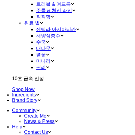
트러블 & 여드름
주름 & 처진 라인
칙칙함
원료 별
센텔라 아시아티카
해양심층수
수국
대나무
별꽃
미나리
귀리
10초 급속 진정
Shop Now
Ingredients
Brand Story
Community
Create Me
News & Press
Help
Contact Us