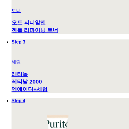
토너
오트 피디알엔
젠틀 리파이닝 토너
Step 3
세럼
레티놀
레티날 2000
엔에이디+세럼
Step 4