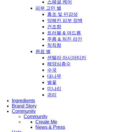
스페셜 케어
피부 고민 별
홍조 및 민감성
약해진 피부 장벽
건조함
트러블 & 여드름
주름 & 처진 라인
칙칙함
원료 별
센텔라 아시아티카
해양심층수
수국
대나무
별꽃
미나리
귀리
Ingredients
Brand Story
Community
Community
Create Me
News & Press