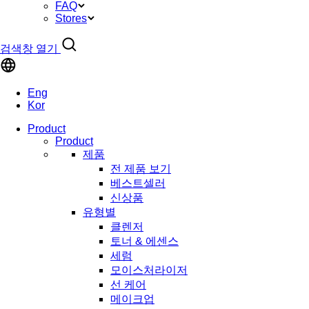
FAQ
Stores
검색창 열기
Eng
Kor
Product
Product
제품
전 제품 보기
베스트셀러
신상품
유형별
클렌저
토너 & 에센스
세럼
모이스처라이저
선 케어
메이크업