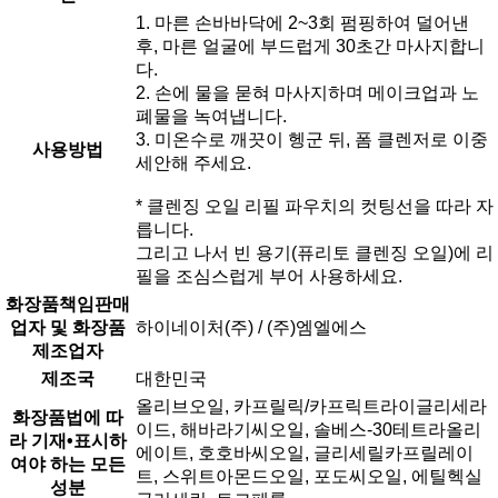
1. 마른 손바바닥에 2~3회 펌핑하여 덜어낸
후, 마른 얼굴에 부드럽게 30초간 마사지합니
다.
2. 손에 물을 묻혀 마사지하며 메이크업과 노
폐물을 녹여냅니다.
3. 미온수로 깨끗이 헹군 뒤, 폼 클렌저로 이중
사용방법
세안해 주세요.
* 클렌징 오일 리필 파우치의 컷팅선을 따라 자
릅니다.
그리고 나서 빈 용기(퓨리토 클렌징 오일)에 리
필을 조심스럽게 부어 사용하세요.
화장품책임판매
업자 및 화장품
하이네이처(주) / (주)엠엘에스
제조업자
제조국
대한민국
올리브오일, 카프릴릭/카프릭트라이글리세라
화장품법에 따
이드, 해바라기씨오일, 솔베스-30테트라올리
라 기재•표시하
에이트, 호호바씨오일, 글리세릴카프릴레이
여야 하는 모든
트, 스위트아몬드오일, 포도씨오일, 에틸헥실
성분