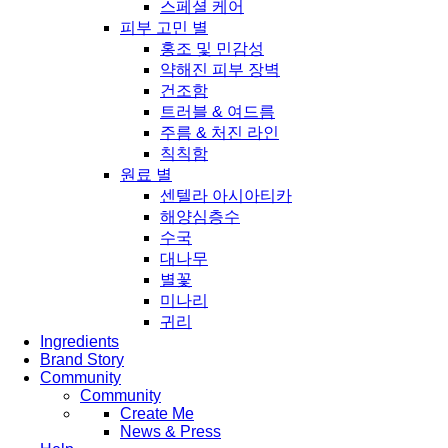
스페셜 케어
피부 고민 별
홍조 및 민감성
약해진 피부 장벽
건조함
트러블 & 여드름
주름 & 처진 라인
칙칙함
원료 별
센텔라 아시아티카
해양심층수
수국
대나무
별꽃
미나리
귀리
Ingredients
Brand Story
Community
Community
Create Me
News & Press