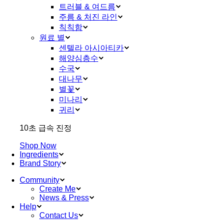
트러블 & 여드름
주름 & 처진 라인
칙칙함
원료 별
센텔라 아시아티카
해양심층수
수국
대나무
별꽃
미나리
귀리
10초 급속 진정
Shop Now
Ingredients
Brand Story
Community
Create Me
News & Press
Help
Contact Us