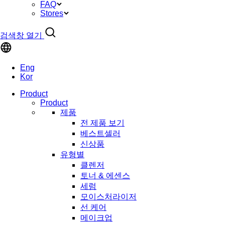
FAQ
Stores
검색창 열기
Eng
Kor
Product
Product
제품
전 제품 보기
베스트셀러
신상품
유형별
클렌저
토너 & 에센스
세럼
모이스처라이저
선 케어
메이크업