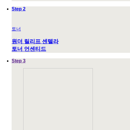
Step 2
토너
원더 릴리프 센텔라
토너 언센티드
Step 3