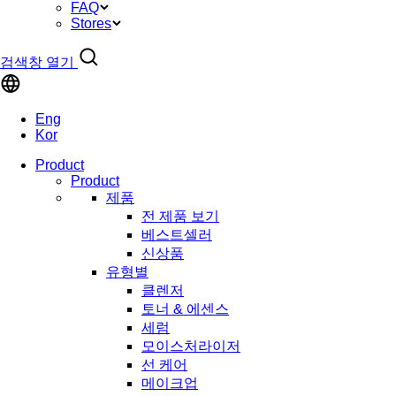
FAQ
Stores
검색창 열기
Eng
Kor
Product
Product
제품
전 제품 보기
베스트셀러
신상품
유형별
클렌저
토너 & 에센스
세럼
모이스처라이저
선 케어
메이크업