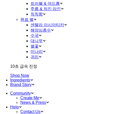
트러블 & 여드름
주름 & 처진 라인
칙칙함
원료 별
센텔라 아시아티카
해양심층수
수국
대나무
별꽃
미나리
귀리
10초 급속 진정
Shop Now
Ingredients
Brand Story
Community
Create Me
News & Press
Help
Contact Us