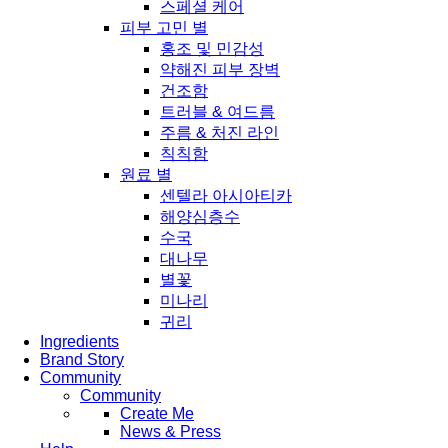
스페셜 케어
피부 고민 별
홍조 및 민감성
약해진 피부 장벽
건조함
트러블 & 여드름
주름 & 처진 라인
칙칙함
원료 별
센텔라 아시아티카
해양심층수
수국
대나무
별꽃
미나리
귀리
Ingredients
Brand Story
Community
Community
Create Me
News & Press