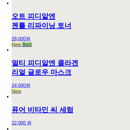
오트 피디알엔
젠틀 리파이닝 토너
28,000원
New
Best
멀티 피디알엔 콜라겐
리얼 글로우 마스크
24,000원
New
퓨어 비타민 씨 세럼
22,000 원