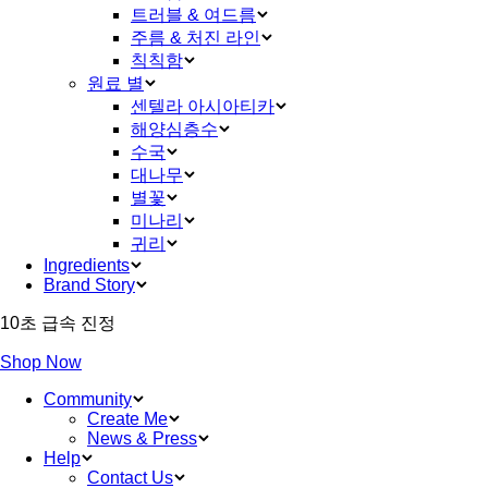
트러블 & 여드름
주름 & 처진 라인
칙칙함
원료 별
센텔라 아시아티카
해양심층수
수국
대나무
별꽃
미나리
귀리
Ingredients
Brand Story
10초 급속 진정
Shop Now
Community
Create Me
News & Press
Help
Contact Us