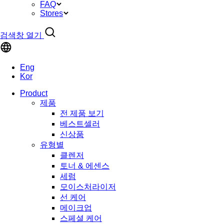
FAQ
Stores
검색창 열기
Eng
Kor
Product
제품
전 제품 보기
베스트셀러
신상품
유형별
클렌저
토너 & 에센스
세럼
모이스처라이저
선 케어
메이크업
스페셜 케어