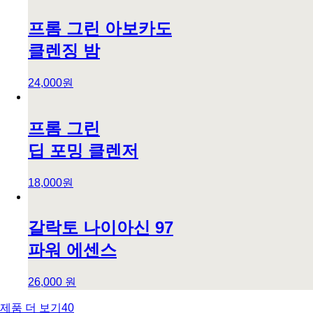
프롬 그린 아보카도
클렌징 밤
24,000원
프롬 그린
딥 포밍 클렌저
18,000원
갈락토 나이아신 97
파워 에센스
26,000 원
제품 더 보기
40