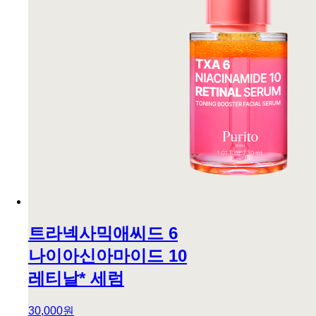
트라넥사믹애씨드 6
나이아신아마이드 10
레티날* 세럼
30,000원