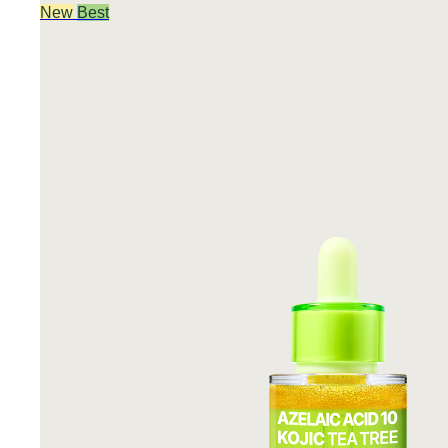
New
Best