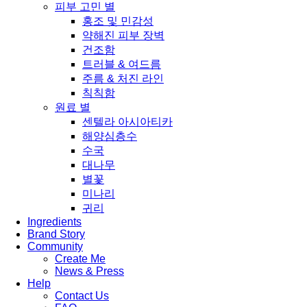
피부 고민 별
홍조 및 민감성
약해진 피부 장벽
건조함
트러블 & 여드름
주름 & 처진 라인
칙칙함
원료 별
센텔라 아시아티카
해양심층수
수국
대나무
별꽃
미나리
귀리
Ingredients
Brand Story
Community
Create Me
News & Press
Help
Contact Us