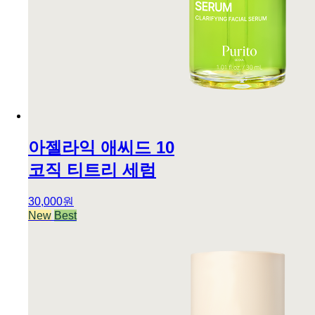
아젤라익 애씨드 10
코직 티트리 세럼
30,000원
New
Best