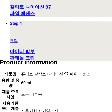
갈락토 나이아신 97
파워 에센스
Step 4
크림
마이티 밤부
판테놀 크림
Product Information
제품명
퓨리토 갈락토 나이아신 97 파워 에센스
용량 및 중
60 mL
량
제품 주요
모든 피부용
사양
사용기한
또는 개봉
사용기한 표기일까지