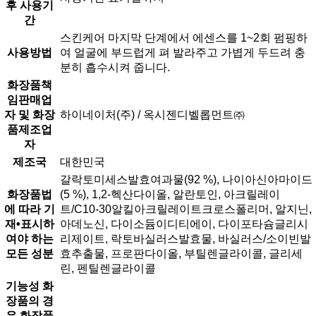
후 사용기
간
스킨케어 마지막 단계에서 에센스를 1~2회 펌핑하
사용방법
여 얼굴에 부드럽게 펴 발라주고 가볍게 두드려 충
분히 흡수시켜 줍니다.
화장품책
임판매업
자 및 화장
하이네이처(주) / 옥시젠디벨롭먼트㈜
품제조업
자
제조국
대한민국
갈락토미세스발효여과물(92 %), 나이아신아마이드
화장품법
(5 %), 1,2-헥산다이올, 알란토인, 아크릴레이
에 따라 기
트/C10-30알킬아크릴레이트크로스폴리머, 알지닌,
재•표시하
아데노신, 다이소듐이디티에이, 다이포타슘글리시
여야 하는
리제이트, 락토바실러스발효물, 바실러스/소이빈발
모든 성분
효추출물, 프로판다이올, 부틸렌글라이콜, 글리세
린, 펜틸렌글라이콜
기능성 화
장품의 경
우 화장품