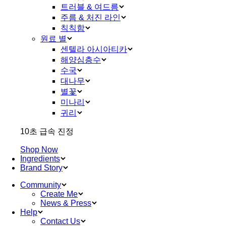
트러블 & 여드름
주름 & 처진 라인
칙칙함
원료 별
센텔라 아시아티카
해양심층수
수국
대나무
별꽃
미나리
귀리
10초 급속 진정
Shop Now
Ingredients
Brand Story
Community
Create Me
News & Press
Help
Contact Us