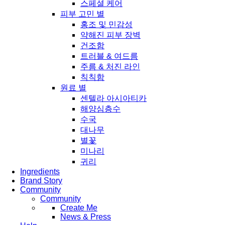
스페셜 케어
피부 고민 별
홍조 및 민감성
약해진 피부 장벽
건조함
트러블 & 여드름
주름 & 처진 라인
칙칙함
원료 별
센텔라 아시아티카
해양심층수
수국
대나무
별꽃
미나리
귀리
Ingredients
Brand Story
Community
Community
Create Me
News & Press