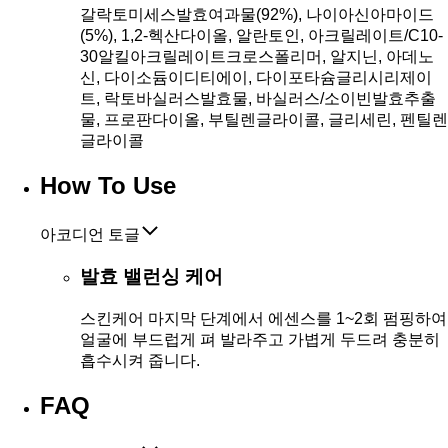
갈락토미세스발효여과물(92%), 나이아신아마이드
(5%), 1,2-헥산다이올, 알란토인, 아크릴레이트/C10-
30알킬아크릴레이트크로스폴리머, 알지닌, 아데노
신, 다이소듐이디티에이, 다이포타슘글리시리제이
트, 락토바실러스발효물, 바실러스/소이빈발효추출
물, 프로판다이올, 부틸렌글라이콜, 글리세린, 펜틸렌
글라이콜
How To Use
아코디언 토글
발효 밸런싱 케어
스킨케어 마지막 단계에서 에센스를 1~2회 펌핑하여
얼굴에 부드럽게 펴 발라주고 가볍게 두드려 충분히
흡수시켜 줍니다.
FAQ