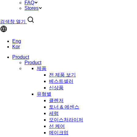
FAQ
Stores
검색창 열기
Eng
Kor
Product
Product
제품
전 제품 보기
베스트셀러
신상품
유형별
클렌저
토너 & 에센스
세럼
모이스처라이저
선 케어
메이크업