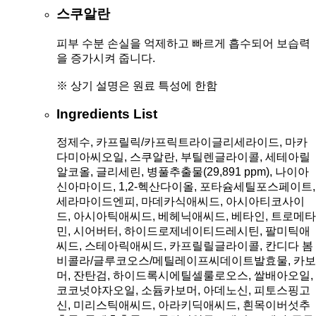
스쿠알란
피부 수분 손실을 억제하고 빠르게 흡수되어 보습력
을 증가시켜 줍니다.
※ 상기 설명은 원료 특성에 한함
Ingredients List
정제수, 카프릴릭/카프릭트라이글리세라이드, 마카
다미아씨오일, 스쿠알란, 부틸렌글라이콜, 세테아릴
알코올, 글리세린, 병풀추출물(29,891 ppm), 나이아
신아마이드, 1,2-헥산다이올, 포타슘세틸포스페이트,
세라마이드엔피, 마데카식애씨드, 아시아티코사이
드, 아시아틱애씨드, 베헤닉애씨드, 베타인, 트로메타
민, 시어버터, 하이드로제네이티드레시틴, 팔미틱애
씨드, 스테아릭애씨드, 카프릴릴글라이콜, 칸디다 봄
비콜라/글루코오스/메틸레이프씨데이트발효물, 카보
머, 잔탄검, 하이드록시에틸셀룰로오스, 쌀배아오일,
코코넛야자오일, 소듐카보머, 아데노신, 피토스핑고
신, 미리스틱애씨드, 아라키딕애씨드, 흰목이버섯추