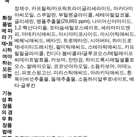
국
정제수, 카프릴릭/카프릭트라이글리세라이드, 마카다미
아씨오일, 스쿠알란, 부틸렌글라이콜, 세테아릴알코올,
화장
글리세린, 병풀추출물(29,891 ppm), 나이아신아마이드,
품법
1,2-헥산다이올, 포타슘세틸포스페이트, 세라마이드엔
에 따
피, 마데카식애씨드, 아시아티코사이드, 아시아틱애씨드,
라 기
베헤닉애씨드, 베타인, 트로메타민, 시어버터, 하이드로
재•표
제네이티드레시틴, 팔미틱애씨드, 스테아릭애씨드, 카프
시하
릴릴글라이콜, 칸디다 봄비콜라/글루코오스/메틸레이프
여야
씨데이트발효물, 카보머, 잔탄검, 하이드록시에틸셀룰로
하는
오스, 쌀배아오일, 코코넛야자오일, 소듐카보머, 아데노
모든
신, 피토스핑고신, 미리스틱애씨드, 아라키딕애씨드, 흰
성분
목이버섯추출물, 들깨추출물, 소듐하이알루로네이트, 베
타-글루칸
기능
성 화
장품
의 경
우 화
장품
법에