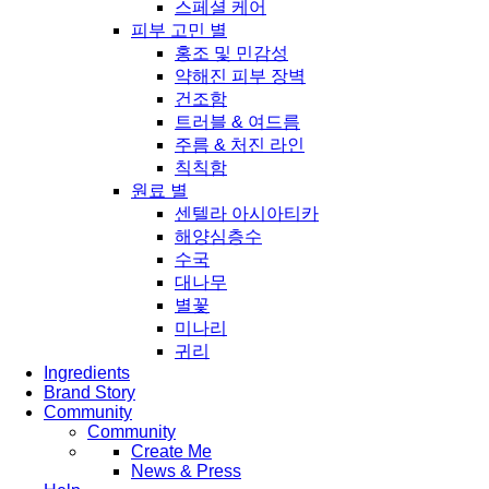
스페셜 케어
피부 고민 별
홍조 및 민감성
약해진 피부 장벽
건조함
트러블 & 여드름
주름 & 처진 라인
칙칙함
원료 별
센텔라 아시아티카
해양심층수
수국
대나무
별꽃
미나리
귀리
Ingredients
Brand Story
Community
Community
Create Me
News & Press