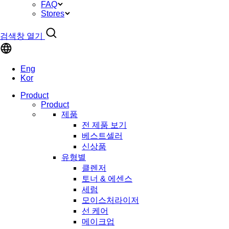
FAQ
Stores
검색창 열기
Eng
Kor
Product
Product
제품
전 제품 보기
베스트셀러
신상품
유형별
클렌저
토너 & 에센스
세럼
모이스처라이저
선 케어
메이크업