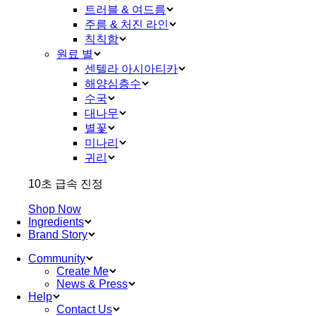
트러블 & 여드름
주름 & 처진 라인
칙칙함
원료 별
센텔라 아시아티카
해양심층수
수국
대나무
별꽃
미나리
귀리
10초 급속 진정
Shop Now
Ingredients
Brand Story
Community
Create Me
News & Press
Help
Contact Us