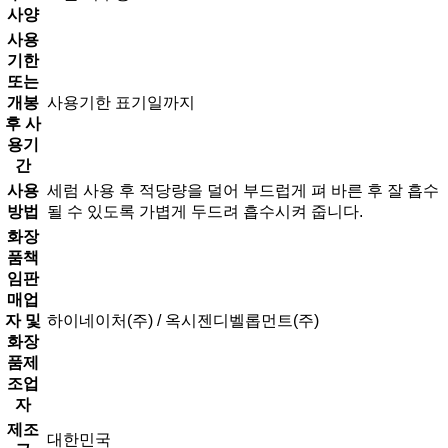
사양
사용
기한
또는
개봉
사용기한 표기일까지
후 사
용기
간
사용
세럼 사용 후 적당량을 덜어 부드럽게 펴 바른 후 잘 흡수
방법
될 수 있도록 가볍게 두드려 흡수시켜 줍니다.
화장
품책
임판
매업
자 및
하이네이처(주) / 옥시젠디벨롭먼트(주)
화장
품제
조업
자
제조
대한민국