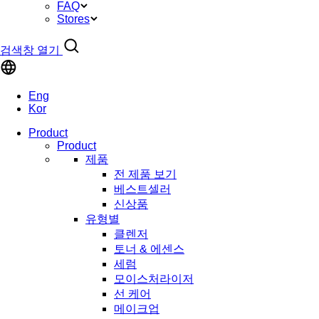
FAQ
Stores
검색창 열기
Eng
Kor
Product
Product
제품
전 제품 보기
베스트셀러
신상품
유형별
클렌저
토너 & 에센스
세럼
모이스처라이저
선 케어
메이크업