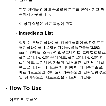
피부 장벽을 강화해 줌으로써 피부를 진정시키고 촉
촉하게 가꿔줍니다.
※ 상기 설명은 원료 특성에 한함
Ingredients List
정제수, 부틸렌글라이콜, 펜틸렌글라이콜, 다이프로
필렌글라이콜, 1,2-헥산다이올, 병풀추출물(3,663
ppm), 판테놀, 소듐하이알루로네이트, 트레할로오스,
폴리글리세릴-10라우레이트, 폴리글리세릴-10미리
스테이트, 글리세린, 카보머, 알란토인, 알지닌, 에틸
헥실글리세린, 다이소듐이디티에이, 쇠비름추출물,
베르가모트오일, 센티드제라늄꽃오일, 일랑일랑꽃오
일, 장미꽃오일, 시트로넬올, 리모넨, 리날룰
How To Use
아코디언 토글