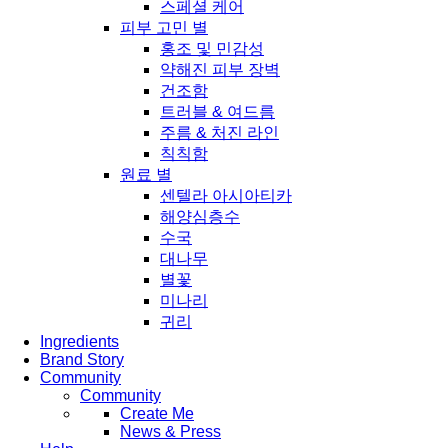
스페셜 케어
피부 고민 별
홍조 및 민감성
약해진 피부 장벽
건조함
트러블 & 여드름
주름 & 처진 라인
칙칙함
원료 별
센텔라 아시아티카
해양심층수
수국
대나무
별꽃
미나리
귀리
Ingredients
Brand Story
Community
Community
Create Me
News & Press