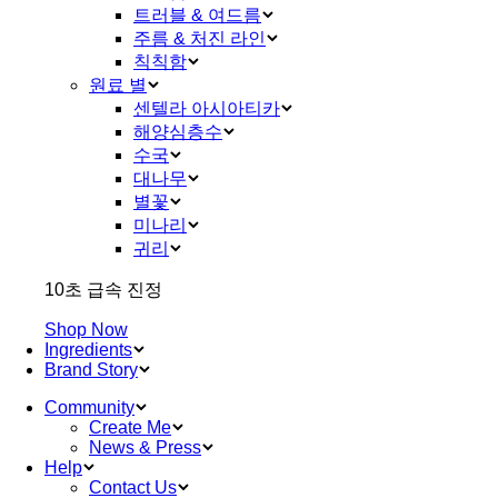
트러블 & 여드름
주름 & 처진 라인
칙칙함
원료 별
센텔라 아시아티카
해양심층수
수국
대나무
별꽃
미나리
귀리
10초 급속 진정
Shop Now
Ingredients
Brand Story
Community
Create Me
News & Press
Help
Contact Us