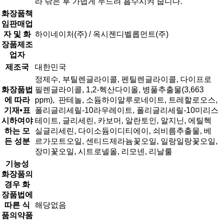
라 닦은 후 가볍게 두드려 흡수시켜 줍니다.
화장품책
임판매업
자 및 화
하이네이처(주) / 옥시젠디벨롭먼트(주)
장품제조
업자
제조국
대한민국
정제수, 부틸렌글라이콜, 펜틸렌글라이콜, 다이프로
화장품법
필렌글라이콜, 1,2-헥산다이올, 병풀추출물(3,663
에 따라
ppm), 판테놀, 소듐하이알루로네이트, 트레할로오스,
기재•표
폴리글리세릴-10라우레이트, 폴리글리세릴-10미리스
시하여야
테이트, 글리세린, 카보머, 알란토인, 알지닌, 에틸헥
하는 모
실글리세린, 다이소듐이디티에이, 쇠비름추출물, 베
든 성분
르가모트오일, 센티드제라늄꽃오일, 일랑일랑꽃오일,
장미꽃오일, 시트로넬올, 리모넨, 리날룰
기능성
화장품의
경우 화
장품법에
따른 식
해당없음
품의약품